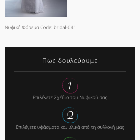
Νυφικό Φόρεμα Code: bridal-041
Πως δουλεύουμε
Επιλέγετε Σχέδιο του Νυφικού σας
Επιλέγετε υφάσματα και υλικά από τη συλλογή μας