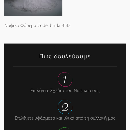
Νυφικό Φόρεμα Code: bridal-042
Πως δουλεύουμε
Επιλέγετε Σχέδιο του Νυφικού σας
Επιλέγετε υφάσματα και υλικά από τη συλλογή μας