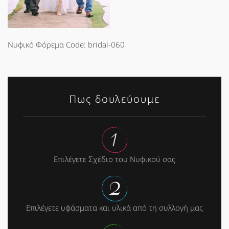
Νυφικό Φόρεμα Code: bridal-060
Πως δουλεύουμε
Επιλέγετε Σχέδιο του Νυφικού σας
Επιλέγετε υφάσματα και υλικά από τη συλλογή μας