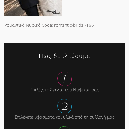
Ρομαντικό Νυφικό Code: romantic-bridal-166
Πως δουλεύουμε
Επιλέγετε Σχέδιο του Νυφικού σας
Επιλέγετε υφάσματα και υλικά από τη συλλογή μας