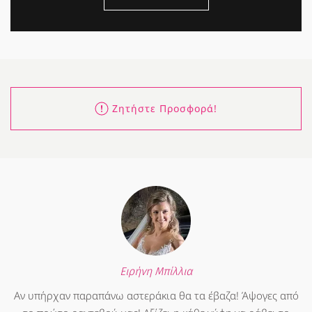
Ζητήστε Προσφορά!
Ειρήνη Μπίλλια
Αν υπήρχαν παραπάνω αστεράκια θα τα έβαζα! Άψογες από