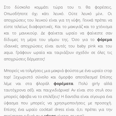
Στο δύσκολο κομμάτι τώρα του τι θα φορέσεις.
Οπωσδήποτε όχι κάτι λευκό. Ούτε λευκό μίνι. Οι
αποχρώσεις του λευκού είναι για τη νύφη. Γενικά πρέπει να
είστε τελείως διαφορετικές. Και το μακιγιάζ και το χτένισμα
και το μανικιούρ. Δε φαίνεται ωραίο να φαίνεστε σαν
δίδυμες τη μέρα του γάμου της. Όσο για το
φόρεμα
ιδανικές αποχρώσεις είναι αυτές του baby pink και του
aqua. Γράφουν ωραία και ταιριάζουν σχεδόν σε όλες τις
αποχρώσεις δέρματος!
Μπορείς να τολμήσεις μια μακριά φούστα με ένα ωραίο crop
top! Ξεχωριστό σύνολο και όμορφο αποτέλεσμα! Επίσης
λέμε ναι στα φλοράλ
φορέματα
. Πολύ girly αλλά
ταυτόχρονα σέξι και παιχνιδιάρικα! Αν είναι στο στυλ σου
μπορείς άφοβα να το επιλέξεις! Η δαντέλα είναι σίγουρα ένα
ύφασμα που μπορείς να χρησιμοποιήσεις με προσοχή.
Επίσης ένα ωραίο cocktail dress είναι ό,τι πρέπει για την
περίσταση ειδικά αν ο
γάμος
γίνεται σε νησί!