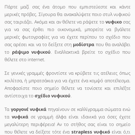
Πάρτε μαζί σας ένα άτομο που εμπιστεύεστε και κάντε
μερικές πρόβες. Σίγουρα θα ανακαλύψετε ποιο στυλ νυφικού
σας ταιριάζει. Ακόμα και αν θέλετε να ράψετε το
νυφικο
σας
για να σας έρθει πιο οικονομικά, μπορείτε να βγάλετε
μερικές φωτογραφίες για να έχετε περίπου το σχέδιο που
σας αρέσει και να το δείξετε στη
μοδίστρα
που θα αναλάβει
το
ράψιμο νυφικού
. Eναλλακτικά βρείτε το σχέδιο που
θέλετε στο internet.
Σε γενικές γραμμές φροντίστε να κρύβετε τις ατέλειες όπως
κοιλίτσα, ή μπρατσάκια για να έχετε ένα κομψό αποτέλεσμα.
Αποφασίστε ποιο σημείο θέλετε να τονίσετε και επιλέξτε
αντίστοιχα το
σχέδιο νυφικού
.
Τα
γοργονέ νυφικά
πηγαίνουν σε καλλίγραμμα σώματα ενώ
τα
νυφικά
σε γραμμή άλφα είναι ιδανικά για όσες έχετε
μεγαλύτερη περιφέρεια! Αν το στήθος σας είναι το σημείο
που θέλετε να δείξετε τότε ένα
strapless νυφικό
είναι ό,τι