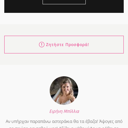
Ζητήστε Προσφορά!
Ειρήνη Μπίλλια
Αν υπήρχαν παραπάνω αστεράκια θα τα έβαζα! Άψογες από