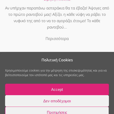
Αν υπήρχαν παραπάνω αστεράκια θα τα έβαζα! Άψογες από
το πρώτο ραντεβού μας! Αξίζει η κάθε νύφη να ράβει το
νυφικό της από το να το αγοράζει έτοιμο! Το κάθε
ραντεβού...
Περισσότερα
Πολιτική Cookies
Χρησιμοποιούμε cookies για την μέτρηση της επισκεψιμότητας και για να
βελτιστοποιούμε τον ιστότοπό μας και τις υπηρεσίες μας.
25ης Μαρτίου 7, Νέο Ψυχικό
213 040 6678
info@modistramou.gr
Accept
Πολιτική Cookies
Πολιτική Απορρήτου
© 2014-2026 ModistraMou Νυφικά, all rights reserved.
Δεν αποδέχομαι
Κατασκευή Ιστοσελίδων
Web Builders
Προτιμήσεις