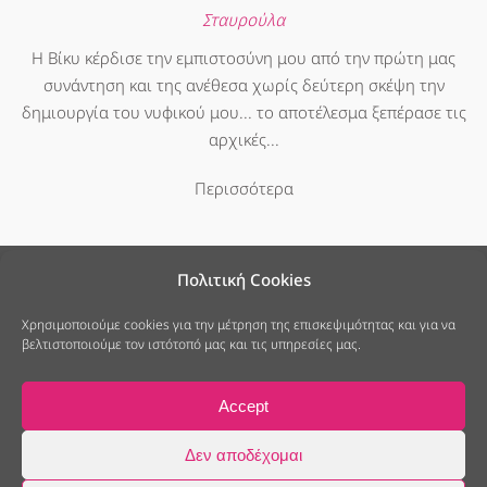
Σταυρούλα
Η Βίκυ κέρδισε την εμπιστοσύνη μου από την πρώτη μας
συνάντηση και της ανέθεσα χωρίς δεύτερη σκέψη την
δημιουργία του νυφικού μου... το αποτέλεσμα ξεπέρασε τις
αρχικές...
Περισσότερα
Πολιτική Cookies
Χρησιμοποιούμε cookies για την μέτρηση της επισκεψιμότητας και για να
βελτιστοποιούμε τον ιστότοπό μας και τις υπηρεσίες μας.
25ης Μαρτίου 7, Νέο Ψυχικό
213 040 6678
info@modistramou.gr
Accept
Πολιτική Cookies
Πολιτική Απορρήτου
© 2014-2026 ModistraMou Νυφικά, all rights reserved.
Δεν αποδέχομαι
Κατασκευή Ιστοσελίδων
Web Builders