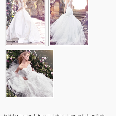
bridal collection
,
bride
,
ellis bridals
,
London fashion Paris
,