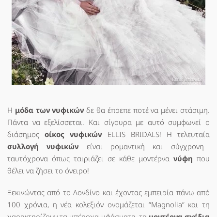
Η
μόδα των νυφικών
δε θα έπρεπε ποτέ να μένει στάσιμη.
Πάντα να εξελίσσεται. Και σίγουρα με αυτό συμφωνεί ο
διάσημος
οίκος νυφικών
ELLIS BRIDALS! Η τελευταία
συλλογή νυφικών
είναι ρομαντική και σύγχρονη
ταυτόχρονα όπως ταιριάζει σε κάθε μοντέρνα
νύφη
που
θέλει να ζήσει το όνειρο!
Ξεκινώντας από το Λονδίνο και έχοντας εμπειρία πάνω από
100 χρόνια, η νέα κολεξιόν ονομάζεται “Μagnolia” και τη
χαρακτηρίζουν τα υπέροχα υφάσματα, τα
μοντέρνα σχέδια