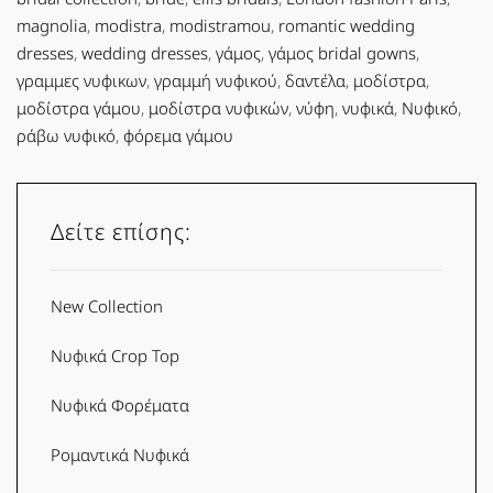
magnolia
,
modistra
,
modistramou
,
romantic wedding
dresses
,
wedding dresses
,
γάμος
,
γάμος bridal gowns
,
γραμμες νυφικων
,
γραμμή νυφικού
,
δαντέλα
,
μοδίστρα
,
μοδίστρα γάμου
,
μοδίστρα νυφικών
,
νύφη
,
νυφικά
,
Νυφικό
,
ράβω νυφικό
,
φόρεμα γάμου
Δείτε επίσης:
New Collection
Νυφικά Crop Top
Νυφικά Φορέματα
Ρομαντικά Νυφικά