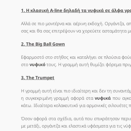
1. Η κλασική Α-line δηλαδή τα νυφικά σε άλφα γ
Αλλά σε πιο μοντέρνα και αέρινη εκδοχή. Οργάντζα, 
σας και θα σας επιτρέψουν να χορεύετε ασταμάτητα μ
2. The Big Ball Gown
Εφαρμοστό στο στήθος και καταλήγει σε πλούσια φούστ
στο
νυφικό
τους. Η γραμμή αυτή θυμίζει φόρεμα πριγκ
3. The Trumpet
Η γραμμή αυτή είναι πιο ιδιαίτερη και δεν τη συναντ
η συγκεκριμένη γραμμή αφορά στα
νυφικά
που αγκα
κάτω. Ιδιαίτερα κολακευτικό για αρμονικές σιλουέτες 
Όσον αφορά στα σχέδια, αυτά που επικράτησαν περισσ
με μετάξι, οργάντζα και ελαστικά υφάσματα για τις νύ