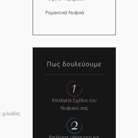
Ρομαντικά Νυφικά
Πως δουλεύουμε
Επιλέγετε Σχέδιο του
Νυφικού σας
 χιλιάδες
Επιλέγετε υφάσματα και