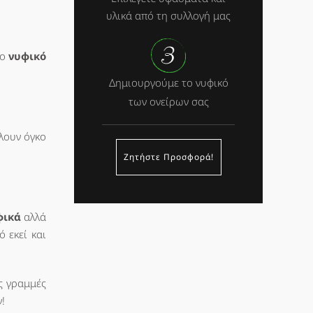
υλικά από τη συλλογή μας
το
νυφικό
Δημιουργούμε το νυφικό
των ονείρων σας
έλουν όγκο
Ζητήστε Προσφορά!
φικά
αλλά
 εκεί και
ς γραμμές
!