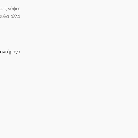
σες νύφες
ουλα αλλά
καντήραγα