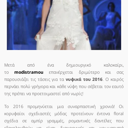
Μετά από ένα δημιουργικό καλοκαίρι,
το
modistramou
επανέρχεται δριμύτερο και σας
παρουσιάζει τις τάσεις για τα
νυφικά του 2016
. Ο καιρός
περνάει πολύ γρήγορα και κάθε νύφη που σέβεται τον εαυτό
της πρέπει να προετοιμαστεί από νωρίς!
Το 2016 προμηνύεται μια συναρπαστική χρονιά! Οι
κορυφαίοι σχεδιαστές μόδας προτείνουν έντονα floral
σχέδια σε αμπίρ γραμμές, ρομαντικές δαντέλες που
εξακολουθούν να είναι διαχρονικές και χρωματιστά