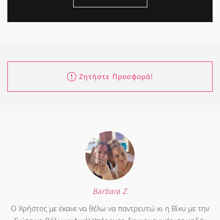
Ζητήστε Προσφορά!
Barbara Z.
Ο Χρήστος με έκανε να θέλω να παντρευτώ κι η Βίκυ με την