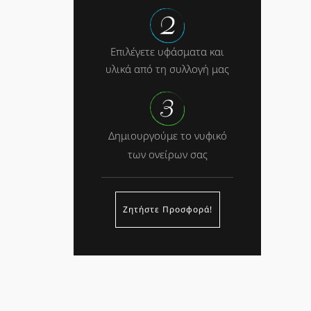
Επιλέγετε υφάσματα και
υλικά από τη συλλογή μας
Δημιουργούμε το νυφικό
των ονείρων σας
Ζητήστε Προσφορά!