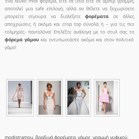
Ένα λευκό midi φόρεμα, είτε σε ίσια είτε σε αμπίρ γραμμή,
αποτελεί μια safe επιλογή, αλλά αν θέλετε να ξεχωρίσετε
μπορείτε σίγουρα να διαλέξετε
φορέματα
σε άλλες
αποχρώσεις ή ακόμα και crop top σύνολα ή – για τις πιο
τολμηρές- παντελόνα! Επιλέξτε ανάλογα με το στυλ σας το
φόρεμα γάμου
και εντυπωσιάστε ακόμα και στον πολιτικό
γάμο!
modistramou
,
βραδινά φορέματα
,
γάμος
,
γραμμή νυφικού
,